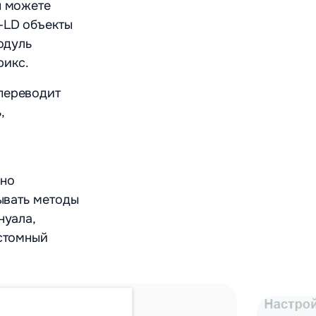
ы можете
-LD объекты
одуль
рикс.
переводит
,
бно
зывать методы
нуала,
астомный