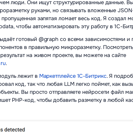
 чем люди. Они ищут структурированные данные. В
роразметку руками, но связывать вложенные JSON
а пропущенная запятая ломает весь код. Я создал м
rodata, чтобы автоматизировать эту работу в 1С-Бит
выдаёт готовый @graph со всеми зависимостями и 
онентов в правильную микроразметку. Посмотреть
 результат на живом проекте, вы можете на сайте
.ru
.
модуль лежит в
Маркетплейсе 1С-Битрикс
. Я подро
овал код, так что любая LLM легко поймет, как вы
объекты. Вы просто отправляете нейросети файл ма
ишет PHP-код, чтобы добавить разметку в любой к