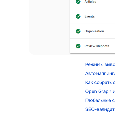
Режимы вывод
Автомаппинг:
Как собрать 
Open Graph и
Глобальные с
SEO-валидат