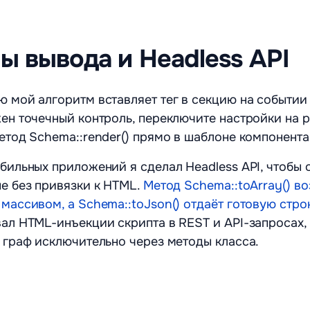
 вывода и Headless API
 мой алгоритм вставляет тег в секцию на событии 
ен точечный контроль, переключите настройки на 
етод Schema::render() прямо в шаблоне компонента
бильных приложений я сделал Headless API, чтобы 
е без привязки к HTML.
Метод Schema::toArray() в
массивом, а Schema::toJson() отдаёт готовую строк
ал HTML-инъекции скрипта в REST и API-запросах,
 граф исключительно через методы класса.