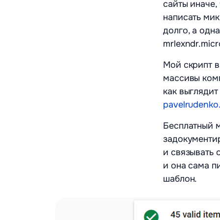
сайты иначе,
написать мик
долго, а одн
mrlexndr.mic
Мой скрипт 
массивы комп
как выглядит
pavelrudenko
Бесплатный 
задокументир
и связывать 
и она сама п
шаблон.