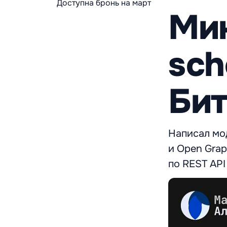
Доступна бронь на март
Ми
sch
Би
Написал мо
и Open Grap
по REST API