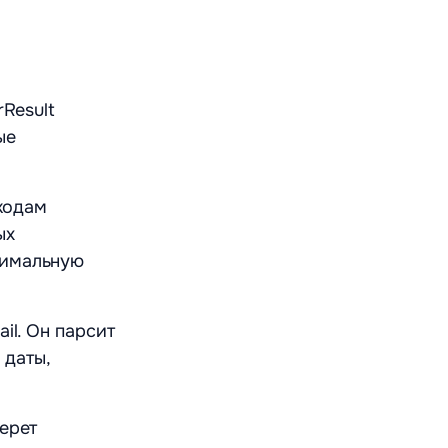
Result
ые
 кодам
ых
симальную
il. Он парсит
 даты,
ерет