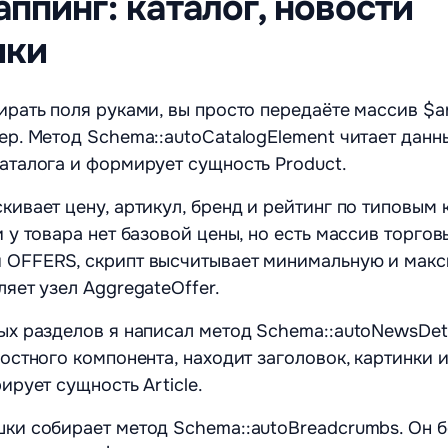
ппинг: каталог, новости
шки
ирать поля руками, вы просто передаёте массив $ar
ер. Метод Schema::autoCatalogElement читает данн
аталога и формирует сущность Product.
кивает цену, артикул, бренд и рейтинг по типовым
и у товара нет базовой цены, но есть массив торгов
 OFFERS, скрипт высчитывает минимальную и мак
ляет узел AggregateOffer.
ых разделов я написал метод Schema::autoNewsDeta
востного компонента, находит заголовок, картинки и
ирует сущность Article.
ки собирает метод Schema::autoBreadcrumbs. Он б