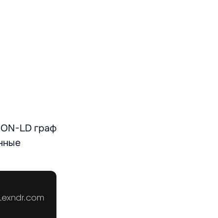
SON-LD граф
анные