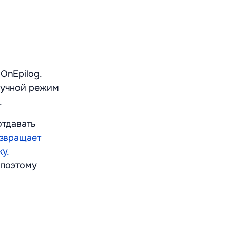
OnEpilog.
ручной режим
.
отдавать
озвращает
у.
 поэтому