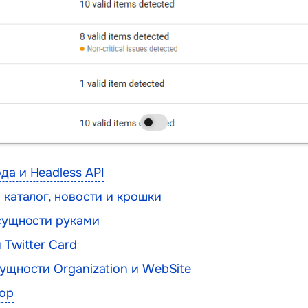
а и Headless API
 каталог, новости и крошки
сущности руками
 Twitter Card
ущности Organization и WebSite
ор