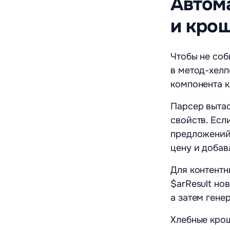
Автома
и кро
Чтобы не соб
в метод-хелп
компонента к
Парсер вытас
свойств. Есл
предложений
цену и добав
Для контентн
$arResult но
а затем генер
Хлебные крош